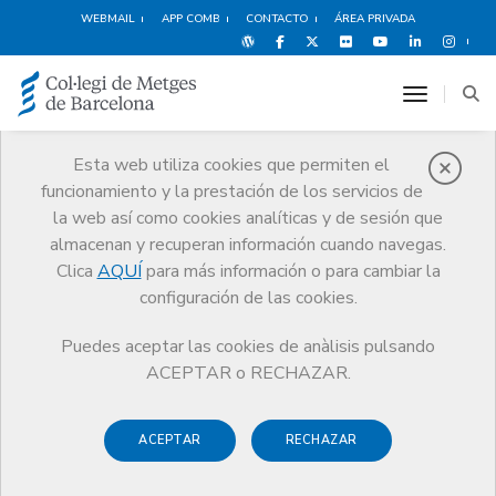
WEBMAIL
APP COMB
CONTACTO
ÁREA PRIVADA
toggle n
Esta web utiliza cookies que permiten el
funcionamiento y la prestación de los servicios de
Médicos
la web así como cookies analíticas y de sesión que
Trámites
Médicos
Registro de título de especialista
almacenan y recuperan información cuando navegas.
Clica
AQUÍ
para más información o para cambiar la
configuración de las cookies.
Puedes aceptar las cookies de anàlisis pulsando
Registro de título de
ACEPTAR o RECHAZAR.
especialista
ACEPTAR
RECHAZAR
Para registrar tu especialidad en el CoMB, en primer lugar, se