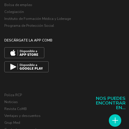
Bolsa de empleo
Colegiación
Instituto de Formación Médica y Liderage
Programa de Protección Social
DESCÁRGATE LA APP COMB
Poliza RCP
NOS PUEDES
Noticias
ENCONTRAR
EN...
Revista CoMB
Ventajas y descuentos
Grup Med