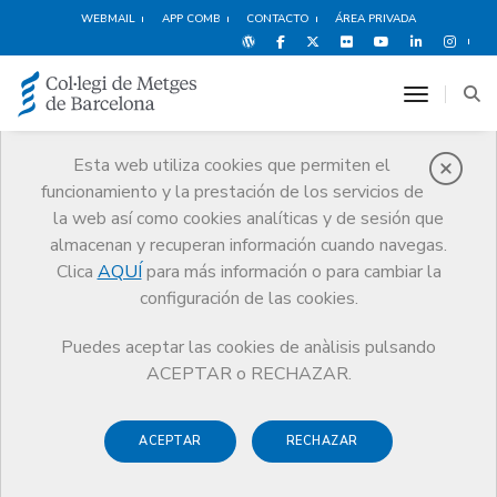
WEBMAIL
APP COMB
CONTACTO
ÁREA PRIVADA
toggle n
Esta web utiliza cookies que permiten el
funcionamiento y la prestación de los servicios de
Salud del médico
la web así como cookies analíticas y de sesión que
Servicios
Salud y bienestar del médico
La salud del médico
almacenan y recuperan información cuando navegas.
Clica
AQUÍ
para más información o para cambiar la
configuración de las cookies.
Puedes aceptar las cookies de anàlisis pulsando
La salud del médico
ACEPTAR o RECHAZAR.
La mejor atención, servicios y
ACEPTAR
RECHAZAR
recursos para un ejercicio