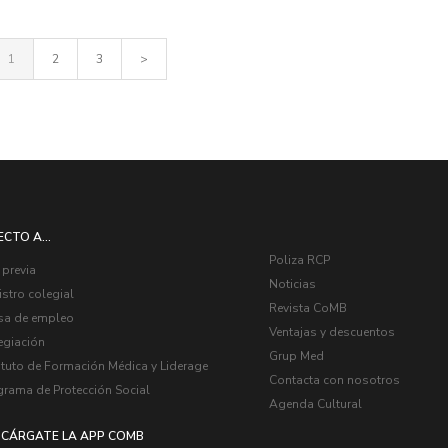
1
2
3
>
ECTO A...
Poliza RCP
 previa
Noticias
stro colegial
Revista CoMB
sa de empleo
Ventajas y descuentos
egiación
Grup Med
ituto de Formación Médica y Liderage
Contacta con nosotros
grama de Protección Social
Agenda Cultural
CÁRGATE LA APP COMB