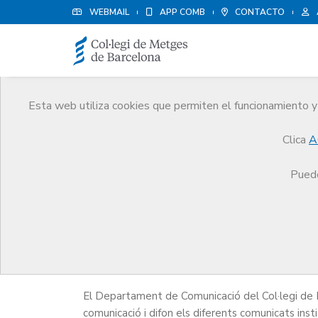
WEBMAIL
APP COMB
CONTACTO
Esta web utiliza cookies que permiten el funcionamiento y 
Sala de prensa
Clica
A
Comunicación
Sala de prensa
Notes de prem
Puede
Notes de premsa
El Departament de Comunicació del Col·legi de 
comunicació i difon els diferents comunicats insti