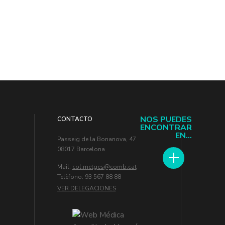
NOS PUEDES
CONTACTO
ENCONTRAR
EN...
Passeig de la Bonanova, 47
08017 Barcelona
Mail:
col.metges
Telèfono: 93 567 88 88
VER DELEGACIONES