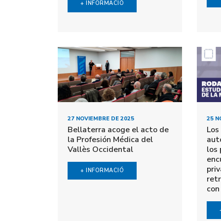
+ INFORMACIÓ
27 NOVIEMBRE DE 2025
25 N
Bellaterra acoge el acto de
Los
la Profesión Médica del
aut
Vallès Occidental
los
enc
pri
+ INFORMACIÓ
retr
con