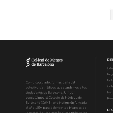
DIR
Cita
Regi
Bol
Como colegiado, formas parte del
Col
colectivo de médicos que atendemos a los
Inst
ciudadanos de Barcelona. Juntos
constituimos el Colegio de Médicos de
Pro
Barcelona (CoMB), una institución fundada
el año 1894 para defender los intereses de
DES
la profesión, velar por la buena práctica de