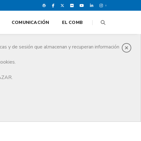
COMUNICACIÓN
EL COMB
icas y de sesión que almacenan y recuperan información
cookies.
HAZAR.
Notas de prensa
Material multimedia
Imagen corporativa