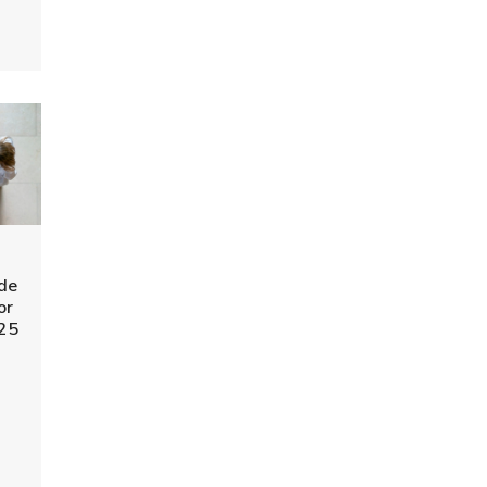
 de
or
025