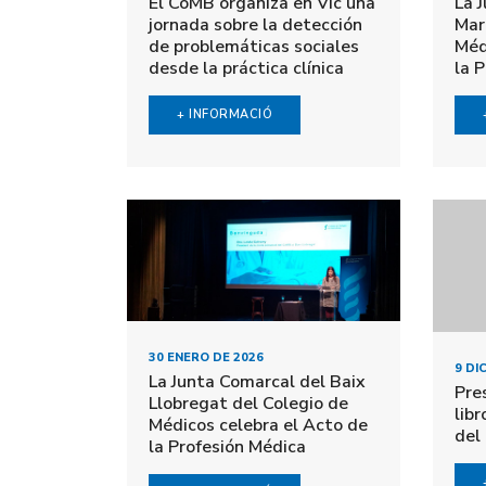
El CoMB organiza en Vic una
La 
jornada sobre la detección
Mar
de problemáticas sociales
Méd
desde la práctica clínica
la 
+ INFORMACIÓ
30 ENERO DE 2026
9 DI
La Junta Comarcal del Baix
Pre
Llobregat del Colegio de
libr
Médicos celebra el Acto de
del
la Profesión Médica