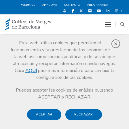
WEBMAIL
APP COMB
CONTACTO
ÁREA PRIVADA
toggle n
Esta web utiliza cookies que permiten el
funcionamiento y la prestación de los servicios de
Aviso legal
la web así como cookies analíticas y de sesión que
Inici
Aviso legal
almacenan y recuperan información cuando navegas.
Clica
AQUÍ
para más información o para cambiar la
configuración de las cookies.
Puedes aceptar las cookies de anàlisis pulsando
Aviso legal
ACEPTAR o RECHAZAR.
El Colegio Oficial de Médicos de Barcelona (CoMB) es
ACEPTAR
RECHAZAR
propietario de los nombres de dominio y páginas de Internet
a las que se accede desde el dominio www.comb.cat y los