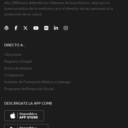
año 1894 para defender los intereses de la profesión, velar por la
buena práctica de la medicina y por el derecho de las personas a la
protección de su salud.
DIRECTO A...
Cita previa
Registro colegial
Bolsa de empleo
Colegiación
Instituto de Formación Médica y Liderage
Programa de Protección Social
DESCÁRGATE LA APP COMB