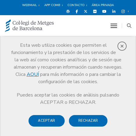
WEBMAIL
APP COMB
CONTACTO
ÁREA PRIVADA
toggle n
Trámites
Esta web utiliza cookies que permiten el
funcionamiento y la prestación de los servicios de
Asesoramiento personalizado y
gestiones dirigidas a médicos,
la web así como cookies analíticas y de sesión que
consultas médicas, sociedades
almacenan y recuperan información cuando navegas.
profesionales y estudiantes de
Clica
AQUÍ
para más información o para cambiar la
medicina
configuración de las cookies.
Puedes aceptar las cookies de anàlisis pulsando
ACEPTAR o RECHAZAR.
ACEPTAR
RECHAZAR