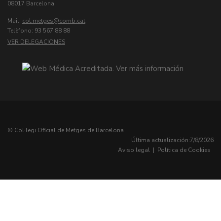
08017 Barcelona
Mail:
col.metges
Telèfono: 93 567 88 88
VER DELEGACIONES
© Col·legi Oficial de Metges de Barcelona
Última actualización:
7/8/2026
Aviso legal
|
Política de Cookies