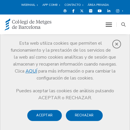
WEBMAIL
APP COMB
CONTACTO
ÁREA PRIVADA
toggle n
Esta web utiliza cookies que permiten el
funcionamiento y la prestación de los servicios de
Responsabildad
la web así como cookies analíticas y de sesión que
Profesional
almacenan y recuperan información cuando navegas.
Clica
AQUÍ
para más información o para cambiar la
Servicios
Ejercicio
Responsabildad Profesional
configuración de las cookies.
Póliza RCP Sociedades Profesionales
Puedes aceptar las cookies de anàlisis pulsando
ACEPTAR o RECHAZAR.
Póliza RCP Sociedades
ACEPTAR
RECHAZAR
Profesionales