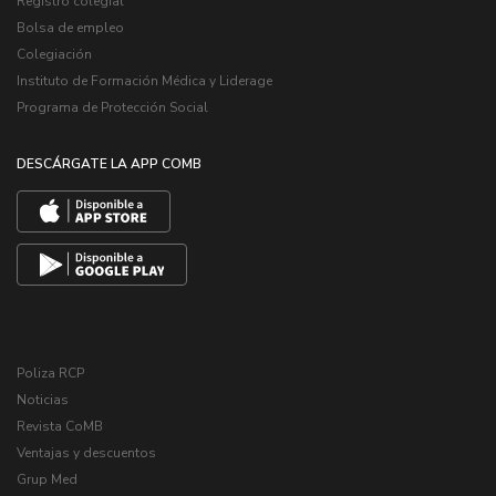
Registro colegial
Bolsa de empleo
Colegiación
Instituto de Formación Médica y Liderage
Programa de Protección Social
DESCÁRGATE LA APP COMB
Poliza RCP
Noticias
Revista CoMB
Ventajas y descuentos
Grup Med