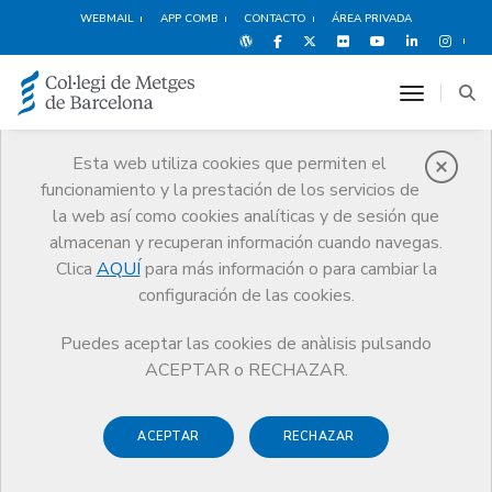
WEBMAIL
APP COMB
CONTACTO
ÁREA PRIVADA
toggle n
Esta web utiliza cookies que permiten el
funcionamiento y la prestación de los servicios de
Campanyes CoMB
la web así como cookies analíticas y de sesión que
Comunicación
Promoción de la Salud
Campañas CoMB
almacenan y recuperan información cuando navegas.
#RazonesparaVacunarme
Clica
AQUÍ
para más información o para cambiar la
configuración de las cookies.
Puedes aceptar las cookies de anàlisis pulsando
ACEPTAR o RECHAZAR.
ACEPTAR
RECHAZAR