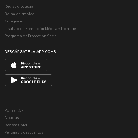
Registro colegial
Bolsa de empleo
Colegiación
Instituto de Formación Médica y Liderage
Programa de Protección Social
DESCÁRGATE LA APP COMB
Poliza RCP
Noticias
Revista CoMB
Ventajas y descuentos