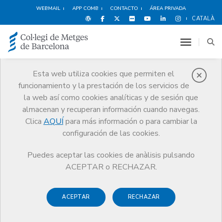
WEBMAIL
APP COMB
CONTACTO
ÁREA PRIVADA
CATALÀ
toggle n
Esta web utiliza cookies que permiten el
funcionamiento y la prestación de los servicios de
Noticias
la web así como cookies analíticas y de sesión que
Comunicación
Noticias
almacenan y recuperan información cuando navegas.
Clica
AQUÍ
para más información o para cambiar la
configuración de las cookies.
Puedes aceptar las cookies de anàlisis pulsando
ACEPTAR o RECHAZAR.
Noticias any
2014
ACEPTAR
RECHAZAR