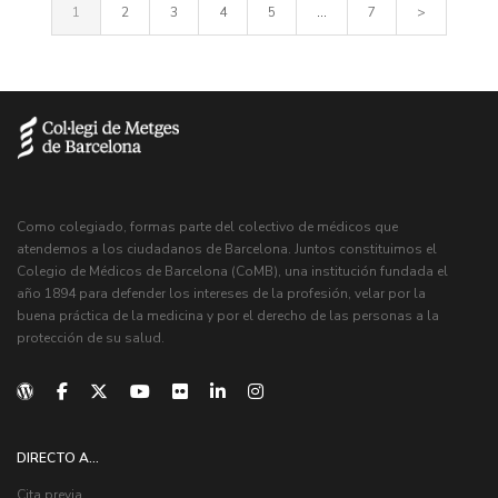
1
2
3
4
5
...
7
>
Como colegiado, formas parte del colectivo de médicos que
atendemos a los ciudadanos de Barcelona. Juntos constituimos el
Colegio de Médicos de Barcelona (CoMB), una institución fundada el
año 1894 para defender los intereses de la profesión, velar por la
buena práctica de la medicina y por el derecho de las personas a la
protección de su salud.
DIRECTO A...
Cita previa