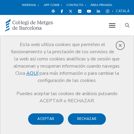
WEBMAIL
APP COMB
CONTACTO
ÁREA PRIVADA
CATALÀ
toggle n
Esta web utiliza cookies que permiten el
funcionamiento y la prestación de los servicios de
Noticias
la web así como cookies analíticas y de sesión que
Comunicación
Noticias
almacenan y recuperan información cuando navegas.
Clica
AQUÍ
para más información o para cambiar la
configuración de las cookies.
Puedes aceptar las cookies de anàlisis pulsando
ACEPTAR o RECHAZAR.
Noticias any
2023
ACEPTAR
RECHAZAR