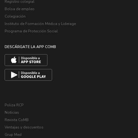
Registro colegial
Bolsa de empleo
Colegiación
Instituto de Formación Médica y Liderage
Programa de Protección Social
DESCÁRGATE LA APP COMB
Poliza RCP
Noticias
Revista CoMB
Ventajas y descuentos
Grup Med