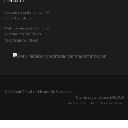
CONTACTO
Passeig de la Bonanova, 47
08017 Barcelona
Mail:
col.metges
Telèfono: 93 567 88 88
VER DELEGACIONES
© Col·legi Oficial de Metges de Barcelona
Última actualización:
6/8/2026
Aviso legal
|
Política de Cookies