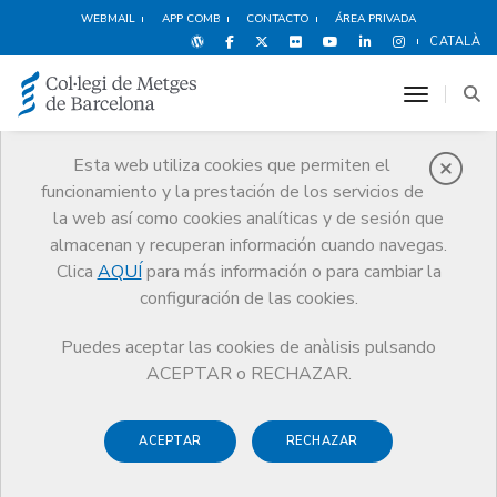
WEBMAIL
APP COMB
CONTACTO
ÁREA PRIVADA
CATALÀ
toggle n
Esta web utiliza cookies que permiten el
funcionamiento y la prestación de los servicios de
Noticias
la web así como cookies analíticas y de sesión que
Comunicación
Noticias
almacenan y recuperan información cuando navegas.
Clica
AQUÍ
para más información o para cambiar la
configuración de las cookies.
Puedes aceptar las cookies de anàlisis pulsando
ACEPTAR o RECHAZAR.
Noticias any
2022
ACEPTAR
RECHAZAR