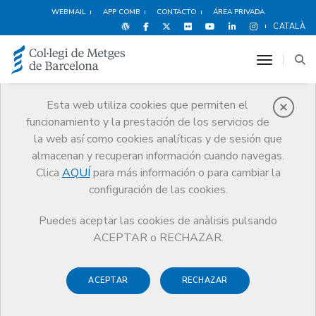
WEBMAIL
APP COMB
CONTACTO
ÁREA PRIVADA
CATALÀ
toggle n
Esta web utiliza cookies que permiten el
funcionamiento y la prestación de los servicios de
Noticias
la web así como cookies analíticas y de sesión que
Comunicación
Noticias
almacenan y recuperan información cuando navegas.
La Generalitat otorga las medallas y placas Josep Trueta al mérito
sanitario
Clica
AQUÍ
para más información o para cambiar la
configuración de las cookies.
Puedes aceptar las cookies de anàlisis pulsando
ACEPTAR o RECHAZAR.
ACEPTAR
RECHAZAR
14 DICIEMBRE DE 2016
La Generalitat otorga las