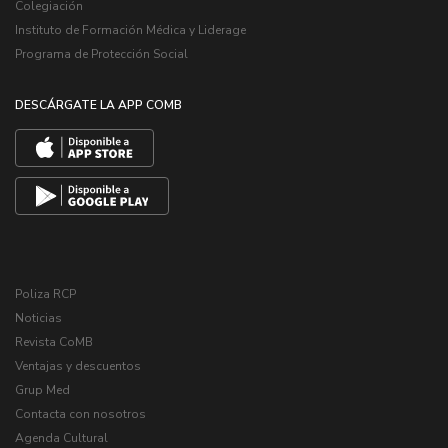
Colegiación
Instituto de Formación Médica y Liderage
Programa de Protección Social
DESCÁRGATE LA APP COMB
Poliza RCP
Noticias
Revista CoMB
Ventajas y descuentos
Grup Med
Contacta con nosotros
Agenda Cultural