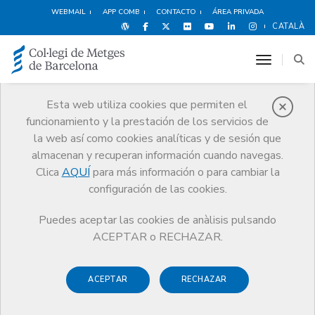
WEBMAIL
APP COMB
CONTACTO
ÁREA PRIVADA
CATALÀ
toggle n
Esta web utiliza cookies que permiten el
funcionamiento y la prestación de los servicios de
Noticias
la web así como cookies analíticas y de sesión que
Comunicación
Noticias
almacenan y recuperan información cuando navegas.
La importancia de tener una buena cobertura de Responsabilidad Civil
Profesional
Clica
AQUÍ
para más información o para cambiar la
configuración de las cookies.
Puedes aceptar las cookies de anàlisis pulsando
ACEPTAR o RECHAZAR.
ACEPTAR
RECHAZAR