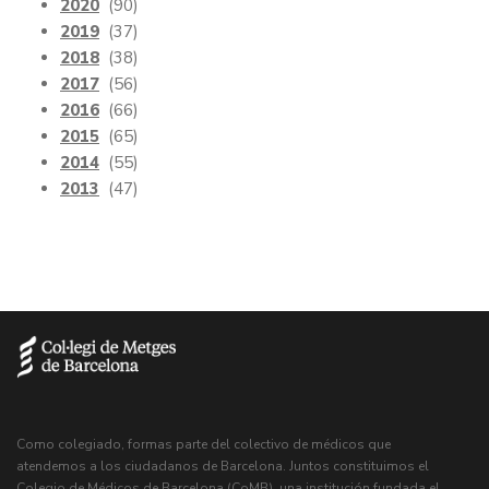
2020
(90)
2019
(37)
2018
(38)
2017
(56)
2016
(66)
2015
(65)
2014
(55)
2013
(47)
Como colegiado, formas parte del colectivo de médicos que
atendemos a los ciudadanos de Barcelona. Juntos constituimos el
Colegio de Médicos de Barcelona (CoMB), una institución fundada el