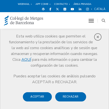
WEBMAIL
APP COMB
CONTACTO
ÁREA PRIVADA
CATALÀ
toggle n
Esta web utiliza cookies que permiten el
funcionamiento y la prestación de los servicios de
Noticias
la web así como cookies analíticas y de sesión que
Comunicación
Noticias
almacenan y recuperan información cuando navegas.
<strong>Sigue en directo el Congrés de la Professió Mèdica de
Catalunya</strong>
Clica
AQUÍ
para más información o para cambiar la
configuración de las cookies.
Puedes aceptar las cookies de anàlisis pulsando
ACEPTAR o RECHAZAR.
ACEPTAR
RECHAZAR
10 NOVIEMBRE DE 2016
<strong>Sigue en directo el