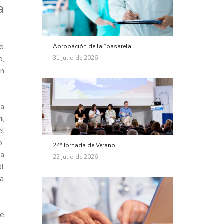
a
ad
Aprobación de la “pasarela”...
31 julio de 2026
o,
ón
ea
n
,
el
o,
24ª Jornada de Verano...
la
22 julio de 2026
al
ca
de