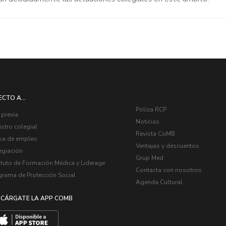
ECTO A...
Poliza RCP
 previa
Noticias
stro colegial
Revista CoMB
sa de empleo
Ventajas y descuentos
egiación
Grup Med
ituto de Formación Médica y Liderage
Contacta con nosotros
grama de Protección Social
Agenda Cultural
CÁRGATE LA APP COMB