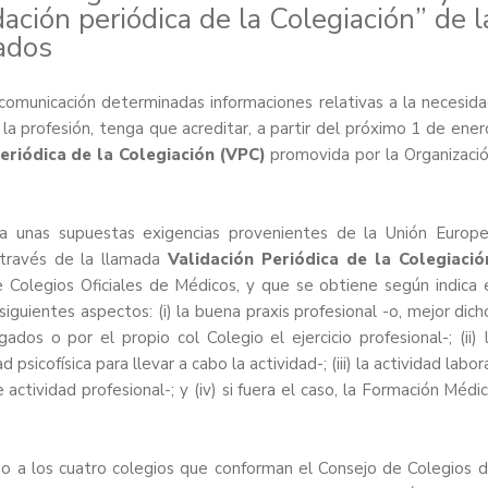
dación periódica de la Colegiación” de l
ados
comunicación determinadas informaciones relativas a la necesid
a profesión, tenga que acreditar, a partir del próximo 1 de ener
eriódica de la Colegiación (VPC)
promovida por la Organizaci
n a unas supuestas exigencias provenientes de la Unión Europ
 través de la llamada
Validación Periódica de la Colegiació
Colegios Oficiales de Médicos, y que se obtiene según indica 
iguientes aspectos: (i) la buena praxis profesional -o, mejor dich
ados o por el propio col Colegio el ejercicio profesional-; (ii) 
sicofísica para llevar a cabo la actividad-; (iii) la actividad labor
 actividad profesional-; y (iv) si fuera el caso, la Formación Médi
do a los cuatro colegios que conforman el Consejo de Colegios 