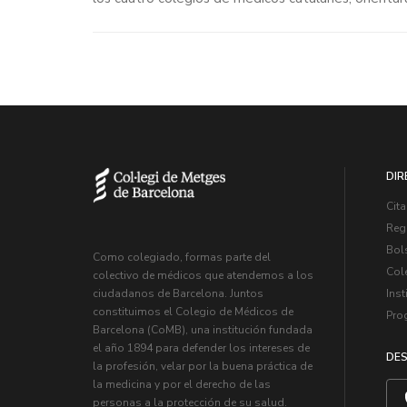
DIR
Cita
Regi
Bol
Como colegiado, formas parte del
Col
colectivo de médicos que atendemos a los
Inst
ciudadanos de Barcelona. Juntos
constituimos el Colegio de Médicos de
Pro
Barcelona (CoMB), una institución fundada
el año 1894 para defender los intereses de
DES
la profesión, velar por la buena práctica de
la medicina y por el derecho de las
personas a la protección de su salud.