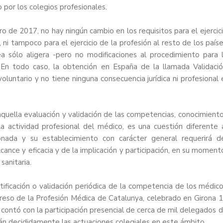
o por los colegios profesionales.
ro de 2017, no hay ningún cambio en los requisitos para el ejercic
 ni tampoco para el ejercicio de la profesión al resto de los país
a sólo aligera -pero no modificaciones al procedimiento para 
 En todo caso, la obtención en España de la llamada Validaci
oluntario y no tiene ninguna consecuencia jurídica ni profesional 
aquella evaluación y validación de las competencias, conocimient
la actividad profesional del médico, es una cuestión diferente 
ada y su establecimiento con carácter general requerirá d
ance y eficacia y de la implicación y participación, en su moment
sanitaria.
tificación o validación periódica de la competencia de los médic
reso de la Profesión Médica de Catalunya
, celebrado en Girona 
contó con la participación presencial de cerca de mil delegados 
rán decididamente las actuaciones colegiales en este ámbito.