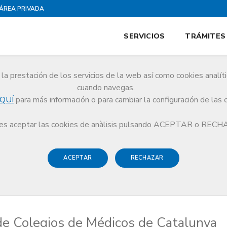
ÁREA PRIVADA
SERVICIOS
TRÁMITES
la prestación de los servicios de la web así como cookies analít
cuando navegas.
QUÍ
para más información o para cambiar la configuración de las 
talunya en relación a la llamada “Validación periódica de la Colegiación” de
s aceptar las cookies de anàlisis pulsando ACEPTAR o REC
ACEPTAR
RECHAZAR
 de Colegios de Médicos de Catalunya