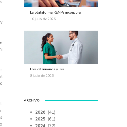
us
La plataforma REMPe incorpora...
10 julio de 2026
 y
de
ni
Los veterinarios y los...
os
8 julio de 2026
al
 o
ARCHIVO
l,
on
2026
(41)
es
2025
(61)
 o
2024
(72)