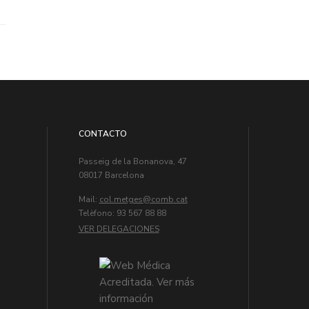
CONTACTO
Passeig de la Bonanova, 47
08017 Barcelona
Mail:
col.metges
Telèfono: 93 567 88 88
VER DELEGACIONES