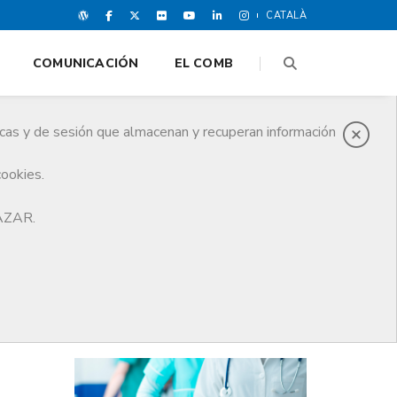
CATALÀ
COMUNICACIÓN
EL COMB
icas y de sesión que almacenan y recuperan información
cookies.
 la OMC para los médicos colegiados
HAZAR.
ÚLTIMAS NOTICIAS