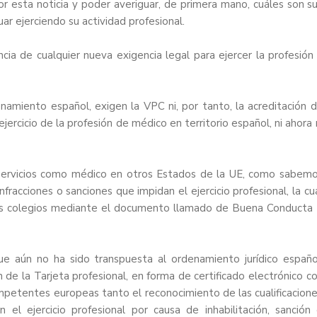
 esta noticia y poder averiguar, de primera mano, cuáles son s
ar ejerciendo su actividad profesional.
ia de cualquier nueva exigencia legal para ejercer la profesión
namiento español, exigen la VPC ni, por tanto, la acreditación 
ercicio de la profesión de médico en territorio español, ni ahora 
e servicios como médico en otros Estados de la UE, como sabem
nfracciones o sanciones que impidan el ejercicio profesional, la cu
los colegios mediante el documento llamado de Buena Conducta
ue aún no ha sido transpuesta al ordenamiento jurídico españo
 de la Tarjeta profesional, en forma de certificado electrónico c
mpetentes europeas tanto el reconocimiento de las cualificacion
n el ejercicio profesional por causa de inhabilitación, sanción