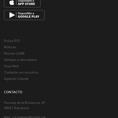
Poliza RCP
Noticias
Revista CoMB
Ventajas y descuentos
Grup Med
Contacta con nosotros
Agenda Cultural
CONTACTO
Passeig de la Bonanova, 47
08017 Barcelona
Mail:
col.metges