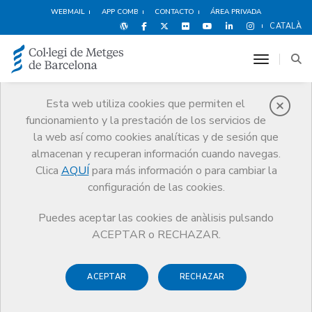
WEBMAIL
APP COMB
CONTACTO
ÁREA PRIVADA
CATALÀ
toggle n
Esta web utiliza cookies que permiten el
funcionamiento y la prestación de los servicios de
Noticias
la web así como cookies analíticas y de sesión que
Comunicación
Noticias
Regularización de la actividad privada
almacenan y recuperan información cuando navegas.
Clica
AQUÍ
para más información o para cambiar la
configuración de las cookies.
Puedes aceptar las cookies de anàlisis pulsando
ACEPTAR o RECHAZAR.
22 DICIEMBRE DE 2016
Regularización de la actividad
ACEPTAR
RECHAZAR
privada