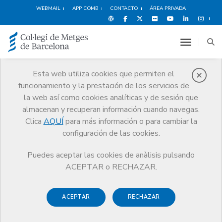
WEBMAIL
APP COMB
CONTACTO
ÁREA PRIVADA
toggle n
Esta web utiliza cookies que permiten el
funcionamiento y la prestación de los servicios de
Medicina Privada
la web así como cookies analíticas y de sesión que
Servicios
Orientación Profesional
Medicina Privada
almacenan y recuperan información cuando navegas.
Requisitos ejercicio medicina privada
Clica
AQUÍ
para más información o para cambiar la
configuración de las cookies.
Puedes aceptar las cookies de anàlisis pulsando
ACEPTAR o RECHAZAR.
Requisitos ejercicio medicina
privada
ACEPTAR
RECHAZAR