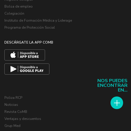
Bolsa de empleo
Colegiación
Instituto de Formación Médica y Liderage
Programa de Protección Social
DESCÁRGATE LA APP COMB
NOS PUEDES
ENCONTRAR
EN...
Poliza RCP
Noticias
Revista CoMB
Ventajas y descuentos
Grup Med