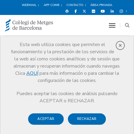
WEBMAIL
APP COMB
CONTACTO
ÁREA PRIVADA
toggle n
Esta web utiliza cookies que permiten el
funcionamiento y la prestación de los servicios de
Médicos
la web así como cookies analíticas y de sesión que
Trámites
Médicos
Ayuda Social
almacenan y recuperan información cuando navegas.
Clica
AQUÍ
para más información o para cambiar la
configuración de las cookies.
Puedes aceptar las cookies de anàlisis pulsando
Ayuda Social
ACEPTAR o RECHAZAR.
Si te encuentras en una situación laboral en la que generas
ACEPTAR
RECHAZAR
pocos ingresos, puedes solicitar una
reducción del 50% de
tu cuota colegial.