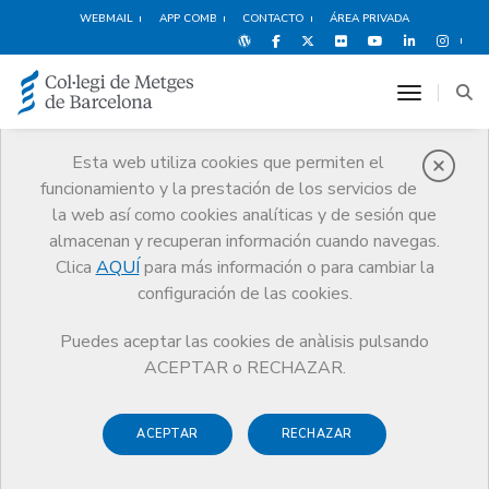
WEBMAIL
APP COMB
CONTACTO
ÁREA PRIVADA
toggle n
Esta web utiliza cookies que permiten el
funcionamiento y la prestación de los servicios de
Médicos
la web así como cookies analíticas y de sesión que
Trámites
Médicos
Incapacidad Temporal superior a 90 días
almacenan y recuperan información cuando navegas.
Clica
AQUÍ
para más información o para cambiar la
configuración de las cookies.
Puedes aceptar las cookies de anàlisis pulsando
Incapacidad Temporal
ACEPTAR o RECHAZAR.
superior a 90 días
ACEPTAR
RECHAZAR
Si has tenido un accidente o sufres una enfermedad que