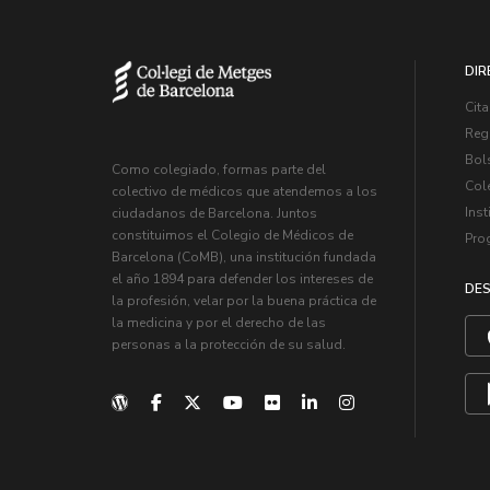
DIR
Cita
Regi
Bol
Como colegiado, formas parte del
Col
colectivo de médicos que atendemos a los
Inst
ciudadanos de Barcelona. Juntos
constituimos el Colegio de Médicos de
Pro
Barcelona (CoMB), una institución fundada
el año 1894 para defender los intereses de
DES
la profesión, velar por la buena práctica de
la medicina y por el derecho de las
personas a la protección de su salud.