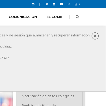
COMUNICACIÓN
EL COMB
icas y de sesión que almacenan y recuperan información
cookies.
HAZAR.
Alta colegiación
Baja de colegiación
Carnet colegial / certificado
digital
Modificación de datos colegiales
Registro de título de