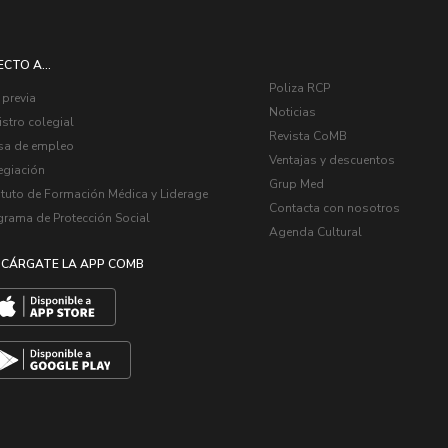
ECTO A...
Poliza RCP
 previa
Noticias
stro colegial
Revista CoMB
sa de empleo
Ventajas y descuentos
egiación
Grup Med
ituto de Formación Médica y Liderage
Contacta con nosotros
grama de Protección Social
Agenda Cultural
CÁRGATE LA APP COMB