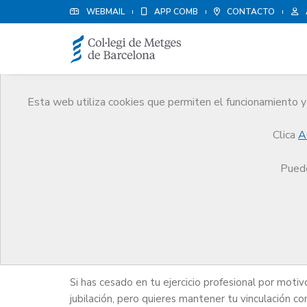
WEBMAIL
APP COMB
CONTACTO
Esta web utiliza cookies que permiten el funcionamiento y 
Médicos
Clica
A
Trámites
Médicos
Jubilación
Puede
Jubilación
Si has cesado en tu ejercicio profesional por motiv
jubilación, pero quieres mantener tu vinculación co