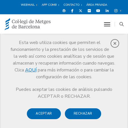
WEBMAIL
APP COMB
CONTACTO
ÁREA PRIVADA
toggle n
Esta web utiliza cookies que permiten el
funcionamiento y la prestación de los servicios de
Médicos
la web así como cookies analíticas y de sesión que
Trámites
Médicos
almacenan y recuperan información cuando navegas.
Incapacidad Temporal por maternidad/paternidad
Clica
AQUÍ
para más información o para cambiar la
configuración de las cookies.
Puedes aceptar las cookies de anàlisis pulsando
ACEPTAR o RECHAZAR.
Incapacidad Temporal por
maternidad/paternidad
ACEPTAR
RECHAZAR